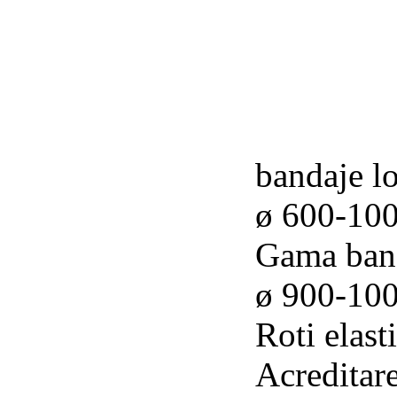
bandaje l
ø 600-10
Gama ban
ø 900-10
Roti elast
Acredita