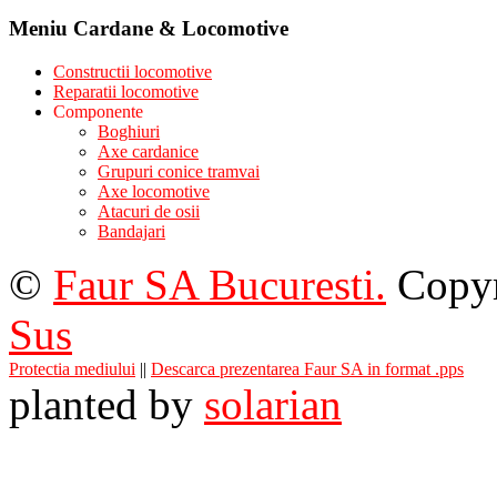
Meniu Cardane & Locomotive
Constructii locomotive
Reparatii locomotive
Componente
Boghiuri
Axe cardanice
Grupuri conice tramvai
Axe locomotive
Atacuri de osii
Bandajari
©
Faur SA Bucuresti.
Copyr
Sus
Protectia mediului
||
Descarca prezentarea Faur SA in format .pps
planted by
solarian