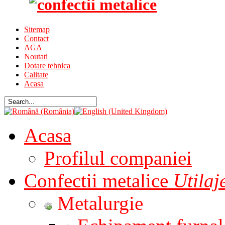
Sitemap
Contact
AGA
Noutati
Dotare tehnica
Calitate
Acasa
Acasa
Profilul companiei
Confectii metalice
Utila
Metalurgie