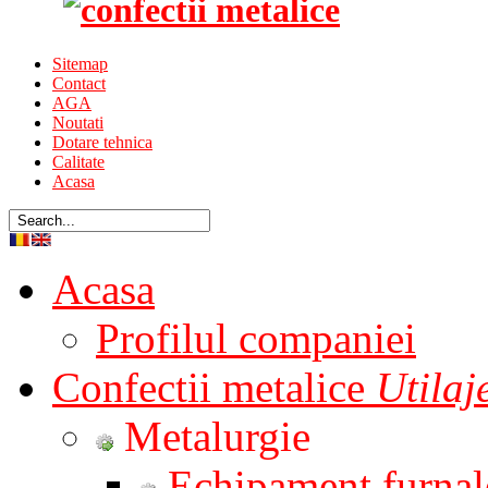
Sitemap
Contact
AGA
Noutati
Dotare tehnica
Calitate
Acasa
Acasa
Profilul companiei
Confectii metalice
Utila
Metalurgie
Echipament furnal