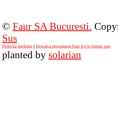
©
Faur SA Bucuresti.
Copyr
Sus
Protectia mediului
||
Descarca prezentarea Faur SA in format .pps
planted by
solarian