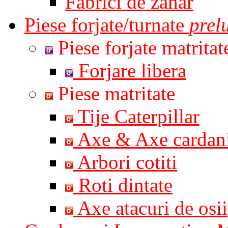
Fabrici de zahar
Piese forjate/turnate
prel
Piese forjate matritat
Forjare libera
Piese matritate
Tije Caterpillar
Axe & Axe cardan
Arbori cotiti
Roti dintate
Axe atacuri de osii