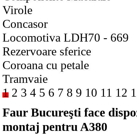
Virole
Concasor
Locomotiva LDH70 - 669
Rezervoare sferice
Coroana cu petale
Tramvaie
1
2
3
4
5
6
7
8
9
10
11
12
1
Faur Bucureşti face dispoz
montaj pentru A380