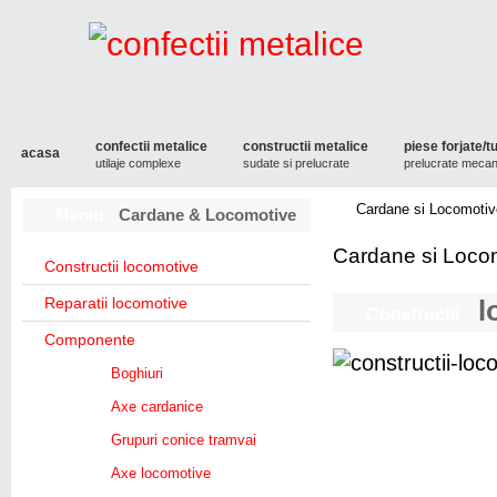
confectii metalice
constructii metalice
piese forjate/t
acasa
utilaje complexe
sudate si prelucrate
prelucrate mecan
Cardane si Locomotiv
Meniu
Cardane & Locomotive
Cardane si Locomo
Constructii locomotive
Reparatii locomotive
l
Constructii
Componente
Boghiuri
Axe cardanice
Grupuri conice tramvai
Axe locomotive