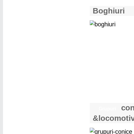
Boghiuri
con
Grupuri
&locomoti