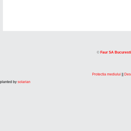
©
Faur SA Bucuresti
Protectia mediului
||
Desc
planted by
solarian