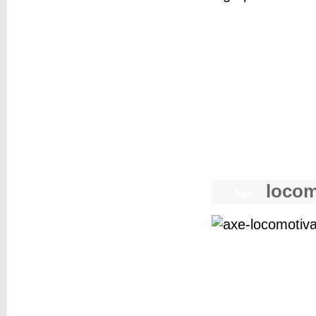
locom
Axe