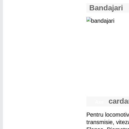
Bandajari
carda
Axe
Pentru locomotiv
transmisie, vite