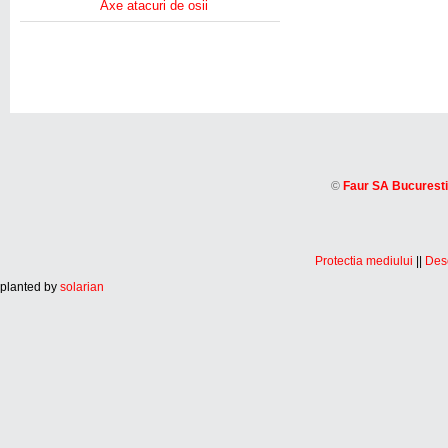
Axe atacuri de osii
©
Faur SA Bucuresti
Protectia mediului
||
Desc
planted by
solarian