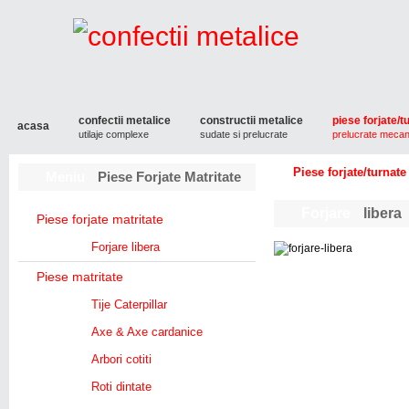
confectii metalice
constructii metalice
piese forjate/t
acasa
utilaje complexe
sudate si prelucrate
prelucrate mecan
Piese forjate/turnate
Meniu
Piese Forjate Matritate
Forjare
libera
Piese forjate matritate
Forjare libera
Piese matritate
Tije Caterpillar
Axe & Axe cardanice
Arbori cotiti
Roti dintate