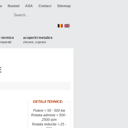
ca
Noutati
AGA
Contact
Sitemap
 termice
acoperiri metalice
reparatii
zincare, cuprare
E
DETALII TEHNICE:
Putere = 50 - 500 kw
Rotatia admisie = 500 -
2500 rpm
Rotatia reductie = 25 -