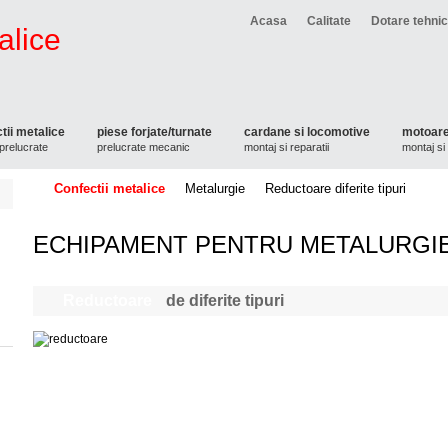
Acasa
Calitate
Dotare tehni
tii metalice
piese forjate/turnate
cardane si locomotive
motoare
prelucrate
prelucrate mecanic
montaj si reparatii
montaj si 
Confectii metalice
Metalurgie
Reductoare diferite tipuri
ECHIPAMENT PENTRU METALURGI
Reductoare
de diferite tipuri