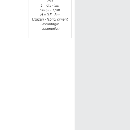
250
L = 0,5 - 5m
l = 0,2 - 1,5m
H = 0,5 - 3m
Utilizari - fabrici ciment
- metalurgie
- locomotive