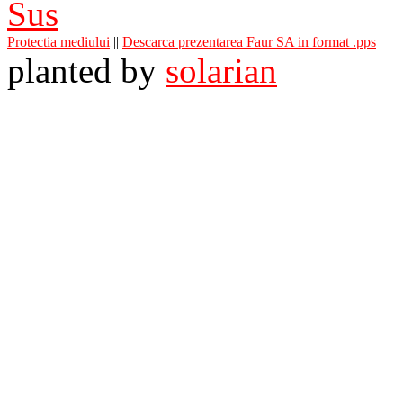
Sus
Protectia mediului
||
Descarca prezentarea Faur SA in format .pps
planted by
solarian