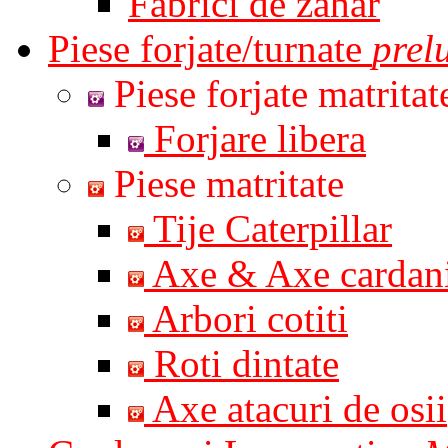
Fabrici de zahar
Piese forjate/turnate
prel
Piese forjate matritat
Forjare libera
Piese matritate
Tije Caterpillar
Axe & Axe cardan
Arbori cotiti
Roti dintate
Axe atacuri de osii