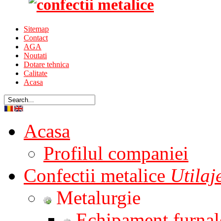
Sitemap
Contact
AGA
Noutati
Dotare tehnica
Calitate
Acasa
Acasa
Profilul companiei
Confectii metalice
Utila
Metalurgie
Echipament furnal